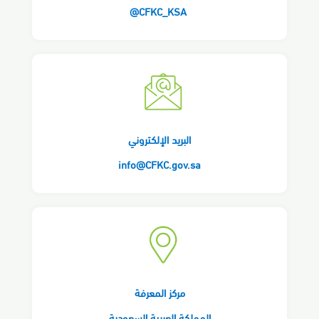
CFKC_KS​A@
البريد الإ​​لكتروني
info@CFKC​.go​v.sa
مركز​ المعرفة​
المملكة العربية السعودية