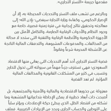
مقدمها جريمة «التستر التجاري».
وبالرغم من تشعب ملف التستر والتحديات المحيطة به، إلا أن
الإصرار الحكومي، وكفاءة وزارة التجارة سيفضي؛ بإذن الله؛ إلى
معالجته وتحقيق نتائج إيجابية في فترة زمنية قصيرة، خاصة مع
وجود النظام والأدوات الرقابية الصارمة، والتكامل الأمثل بين
الأجهزة الحكومية والأنظمة الرقابية والتقنية التي ستحد لا محالة
من المخالفات، والمدفوعات المشبوهة، والتدفقات المالية الناتجة
عن الأنشطة المحرمة شرعاً وقانوناً.
قضية التستر التجاري أحد أهم التحديات التي يعاني منها الاقتصاد
السعودي؛ فهي تستنزف جزءاً مهماً من سيولته التي تحول للخارج
وتتسبب في كثير من المشكلات القانونية والمخالفات المالية
المؤثرة. لم تعد القضية
معزولة عن جذورها الاقتصادية والمالية والأمنية والمجتمعية، بل
أصبحت ذات أبعاد خطيرة لا يمكن الإحاطة بتداعياتها المتشعبة وما
تشكله من اقتصاد الظل، الذي يبطئ حركة الإصلاحات ويؤثر سلباً
على التوطين والحساب الجاري ويحد من الإيرادات الضريبية. فملف