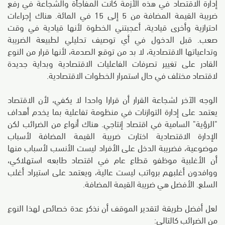
إدارة الاقتصاد في هذه الأزمة كانت المفاجأة والشجاعة في رفع
ضريبة القيمة المضافة من 5 إلى 15 في المائة. هناك إجراءات
احترازية وأخرى قيادية، أعجبتني الخطوة لأنها قيادية في وقت
صعب. قبل الدخول في أي توصيف تحليلي لطبيعة الضريبة
وتداعياتها الاقتصادية، لا بد من توقع الصدمة، لأنها قرار من النوع
القادر على تغيير تصرفات الفاعليات الاقتصادية وبداية جديدة
لاقتصاد مختلف في حال استمرار الخطوات الاقتصادية.
الوجه الآخر لشجاعة القرار أن قرارا واحدا لا يكفي، لأن الاقتصاد
يعتمد على إدارة التوازنات في منظومة تفاعلية بما يخدم أهداف
"الرؤية" السامية في اقتصاد إنتاجي. هناك أنواع من الضرائب لكن
الإدارة الاقتصادية اختارت ضريبة القيمة المضافة لأسباب
موضوعية، فضريبة الدخل على الأفراد ليست الأنسب لأسباب منها
أن الأغلبية موظفو قطاع عام في اقتصاد طابعه استهلاكي،
ووافدون أغلبهم برواتب ليست عالية، ويعتمد على استيراد أغلب
السلع. الأفضل هي ضريبة القيمة المضافة.
لعل أفضل طريقة لتقدير الموقف أن نذكر عدة خصائص لهذا النوع
من الضرائب كالتالي: